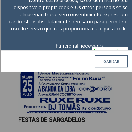
Dentro deste proceso, só se identifica no teu
dispositivo a propia cookie. Os datos persoais só se
almacenan tras o seu consentimento expreso ou
ESPECTÁCULO DE RÚA NAS FESTAS
cando isto é absolutamente necesario para permitir o
DE SARGADELOS
uso do servizo que nos proporciona e ao que accede.
Funcional necesario
Sempre activo
Documentación de cookies
24 - 26
XUL
GARDAR
de Todo el dia
Cookies de seguimento
Video
FESTAS DE SARGADELOS