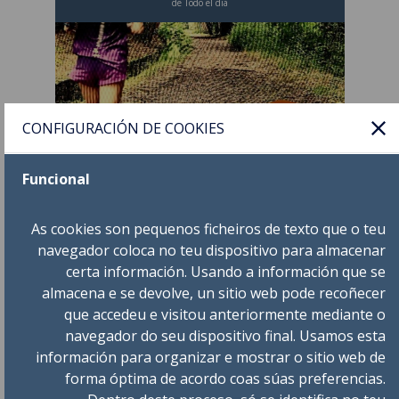
de Todo el dia
CONFIGURACIÓN DE COOKIES
TRAIL DE SARGADELOS
Funcional
As cookies son pequenos ficheiros de texto que o teu
navegador coloca no teu dispositivo para almacenar
24
XUL
certa información. Usando a información que se
de 20:00 a 21:00
almacena e se devolve, un sitio web pode recoñecer
que accedeu e visitou anteriormente mediante o
navegador do seu dispositivo final. Usamos esta
información para organizar e mostrar o sitio web de
forma óptima de acordo coas súas preferencias.